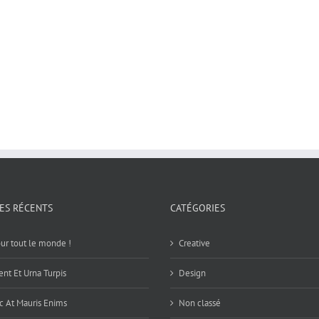
LES RÉCENTS
CATÉGORIES
ur tout le monde !
Creative
ent Et Urna Turpis
Design
 At Mauris Enims
Non classé