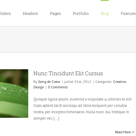
liders
Headers
Pages
Portfolio
Blog
Feature
Nunc Tincidunt Elit Cursus
By
Gong de Coeur
|
juillet 31st, 2012
|
Categories:
Creative
,
Design
|
0 Comments
Quisque ligula ipsum, euismod a vulputate a, ultricies et elit.
Class aptent taciti sociosqu ad litora torquent per conubia
nostra, per inceptos himenaeos. Nulla nunc dui, tristique in
semper vel, [...]
Read More