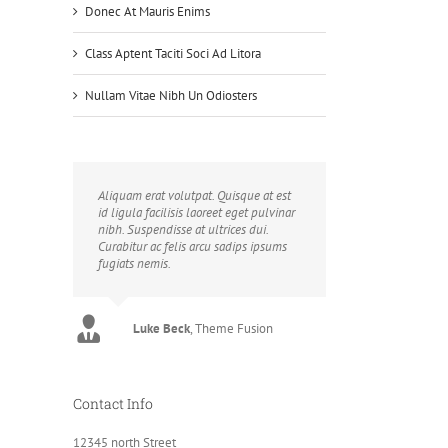
Donec At Mauris Enims
Class Aptent Taciti Soci Ad Litora
Nullam Vitae Nibh Un Odiosters
Aliquam erat volutpat. Quisque at est
id ligula facilisis laoreet eget pulvinar
nibh. Suspendisse at ultrices dui.
Curabitur ac felis arcu sadips ipsums
fugiats nemis.
Luke Beck
,
Theme Fusion
Contact Info
12345 north Street