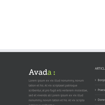
ARTIC
Bonjo
Lorem ipsum ex vix illud nonummy, novum
tation et his. At vix scriptaset patrioque
Praes
scribentur, at pro fugit erts verterem molestiae,
sed et vivendo ali Lorem ipsum ex vix illud
Donec
nonummy, novum tation et his. At vix scripta