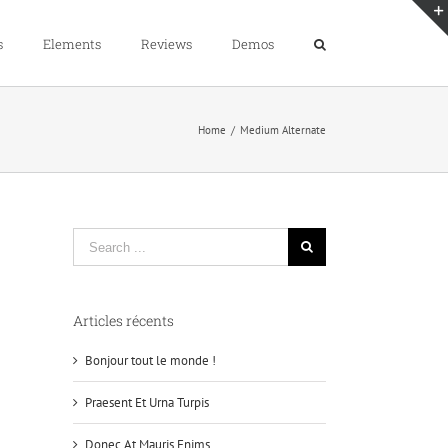
s
Elements
Reviews
Demos
Home
/
Medium Alternate
Search
for:
Articles récents
Bonjour tout le monde !
Praesent Et Urna Turpis
Donec At Mauris Enims